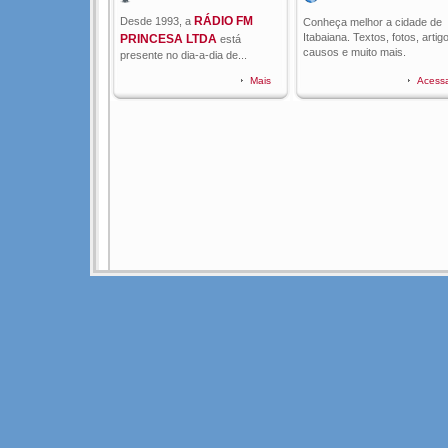
RÁDIO FM
Desde 1993, a
Conheça melhor a cidade de
Itabaiana. Textos, fotos, artig
PRINCESA LTDA
está
causos e muito mais.
presente no dia-a-dia de...
Mais
Acess