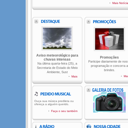
Mais Notíci
Aviso meteorológico para
Promoções
chuvas intensas
Participe diariamente de nos
Na última quarta-feira (25), a
programação e concorra a
Secretaria de Estado do Meio
brindes.
Ambiente, Sust
Ma
Mais
Ouça sua música predileta ou
ofereça a alguém querido.
Faça o seu também